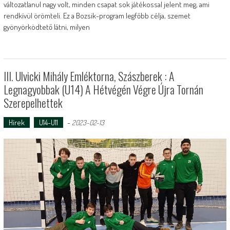
változatlanul nagy volt, minden csapat sok játékossal jelent meg, ami
rendkívül örömteli. Ez a Bozsik-program legfőbb célja, szemet
gyönyörködtető látni, milyen
III. Ulvicki Mihály Emléktorna, Szászberek : A
Legnagyobbak (U14) A Hétvégén Végre Újra Tornán
Szerepelhettek
Hírek
U14-U11
-
2023-02-13