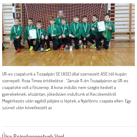
U11-es csapatunk a Tiszaalpári SE (ASE) által szervezett ASE téli kupán
szerepelt. Roza Tímea értékelése : “Január 11-én Tiszaalpáron az U11-es
csapatoké volt a főszerep. A korai indulás nem szegte kedvét a
gyerekeknek, elszántan, jókedvűen indultunk el Kecskemétről.
Megérkezés után egyből pályára is léptek, a Nyárlőrinc csapata ellen. Egy
szünet után következett az
Újra Bajnokcsapatunk Van!