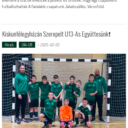
ellenére a srácok élveztek a játékot és örültek, hogy egy csapatként
futballozhattak A fiatalabb csapatunk Jakabszállás, Városföld,
Kiskunfélegyházán Szerepelt U13-As Együttesünk❗️
Hírek
U14-U11
-
2025-02-03