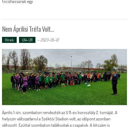
focizhassanak egy
Nem Áprilisi Tréfa Volt…
Hírek
U14-U11
-
2023-05-12
Április 1-én, szombaton rendezték az U 11-es korosztály 2. tornáját. A
helyszín változatlanul a Széktói Stadion volt, az időpont azonban
változott. Ezúttal szombaton találkoztak a csapatok. A létszám is