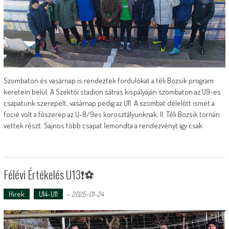
Szombaton és vasárnap is rendeztek fordulókat a téli Bozsik program
keretein belül. A Szektói stadion sátras kispályáján szombaton az U9-es
csapatunk szerepelt, vasárnap pedig az U11. A szombat délelőtt ismét a
focié volt a főszerep az U-8/9es korosztályunknak. II. Téli Bozsik tornán
vettek részt. Sajnos több csapat lemondta a rendezvényt így csak
Félévi Értékelés U13❗️⚽️
Hírek
U14-U11
-
2025-01-24