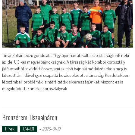
Tímár Zoltán edző gondolatai “Egy újonnan alakult csapattal vágtunk neki
az idei U13 -as megyei bajnokságnak. A társaság két korábbi korosztály
játékosaiból tevődött össze, ami az első bajnoki mérkőzéseken meg is
látszott, ám idővel igazi csapattá kovácsolódott a társaság. Kezdetekben
létszámbeli problémák is hátráltatták sikerességünket, viszont ez is
megoldódott. Ennek a korosztálynak
Bronzérem Tiszaalpáron
Hírek
U14-U11
-
2025-01-19