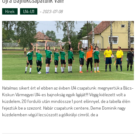
Hírek
U14-U11
-
2023-07-08
Hatalmas sikert ért el ebben az évben U14 csapatunk: megnyertük a Bács-
Kiskun Vármegyei U14-es bajnokság egyik ligáját!!! Végig kiélezett volt a
küzdelem, 20 forduló után mindössze 1 pont előnnyel, de a tabella élén
fejeztük be a szezont. Habár csapatunk centere, Deme Dominik nagy
küzdelemben végül lecsúszott a gólkirályi címről, de a