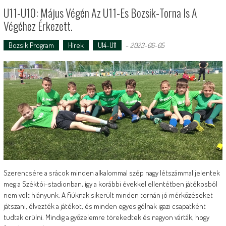
U11-U10: Május Végén Az U11-Es Bozsik-Torna Is A
Végéhez Érkezett.
Bozsik Program
Hírek
U14-U11
-
2023-06-05
Szerencsére a srácok minden alkalommal szép nagy létszámmal jelentek
meg a Széktói-stadionban, így a korábbi évekkel ellentétben játékosból
nem volt hiányunk. A fiúknak sikerült minden tornán jó mérkőzéseket
játszani, élvezték a játékot, és minden egyes gólnak igazi csapatként
tudtak örülni. Mindig a győzelemre törekedtek és nagyon várták, hogy