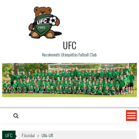
UFC
Kecskeméti Utánpótlás Futball Club
UFC
Főoldal
>
U14-U11