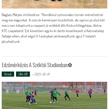
Baglyas Mátyás értékelése: “Rendkívül színvonalas tornán mérettettük
meg ma magunkat. A srácok keményen küzdöttek, de sajnos az első két
meccsen kikaptunk a roppant jó erőkből álló Kiskunfélegyháza, illetve
KTE csapataitól. Ezt követően egy ki-ki derbi következett a Katonatelep
fiataljai ellen, ahol végül 3-1 arányban alulmaradtunk, így a 7. helyért
játszhattunk
Edzőmérkőzés A Széktói Stadionban⚽️
Hírek
U14-U11
-
2025-02-01