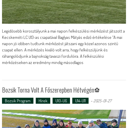
Legidősebb korosztályunk a mai napon felkészülési mérkőzést játszott a
Kecskeméti LC U13-as csapatával Baglyas Mátyás edző értékelése “A mai
napon jó időben tudtunk mérkőzést játszani egy közel azonos szintű
csapat ellen. A mérkőzés kiváló volt arra, hogy felkészüljünk és
ráhangolódjunk a bajnokság tavaszi fordulóira. A felkészülési
mérkőzéseken az eredmény mindig másodlagos
Bozsik Torna Volt A Főszerepben Hétvégén⚽️
Bozsik Program
Hírek
U10-U6
U14-U11
-
2025-01-27