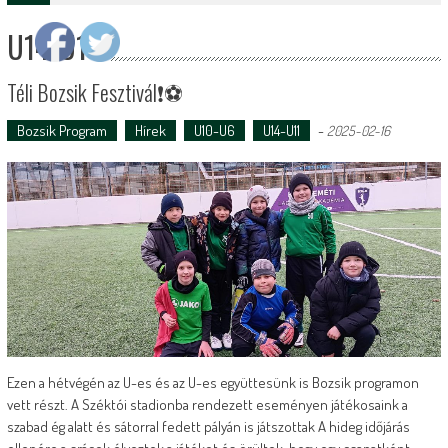
U14-U11
Téli Bozsik Fesztivál❗️⚽️
Bozsik Program
Hírek
U10-U6
U14-U11
-
2025-02-16
Ezen a hétvégén az U-es és az U-es együttesünk is Bozsik programon
vett részt. A Széktói stadionba rendezett eseményen játékosaink a
szabad ég alatt és sátorral fedett pályán is játszottak A hideg időjárás