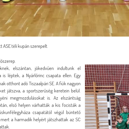
tt ASE téli kupán szerepelt.
főszerep.
ek, elszántan, jókedvűen indultunk el
is léptek, a Nyárlőrinc csapata ellen. Egy
ak otthont adó Tiszaalpári SE. A fiúk nagyon
et játszva, a sportszerűség keretein belül.
gyéni megmozdulásokat is. Az elszántság
n, első helyen várhatták a kis focisták a
skunfélegyháza csapatától végül büntető
mert a harmadik helyért játszhattak az SC
attak.