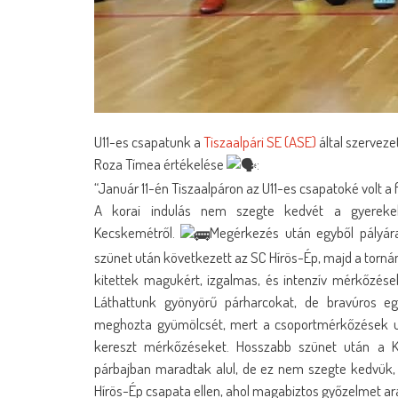
U11-es csapatunk a
Tiszaalpári SE (ASE)
által szerveze
Roza Tímea értékelése
:
“Január 11-én Tiszaalpáron az U11-es csapatoké volt a 
A korai indulás nem szegte kedvét a gyerekekn
Kecskemétről.
Megérkezés után egyből pályára 
szünet után következett az SC Hírös-Ép, majd a tornán
kitettek magukért, izgalmas, és intenzív mérkőzések
Láthattunk gyönyörű párharcokat, de bravúros e
meghozta gyümölcsét, mert a csoportmérkőzések utá
kereszt mérkőzéseket. Hosszabb szünet után a Ki
párbajban maradtak alul, de ez nem szegte kedvük, 
Hírös-Ép csapata ellen, ahol magabiztos győzelmet ar