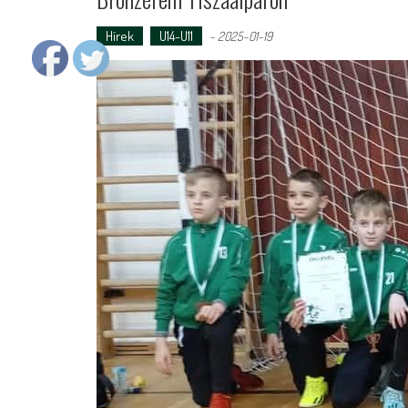
Hírek
U14-U11
-
2025-01-19