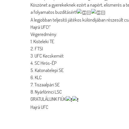
Köszönet a gyerekeknek ezért a napért, elismerés a te
a folyamatos buzdításért!
A legjobban teljesítő játékos különdíjában részesült c
Hajrá UFC!”
Végeredmény:
1. Kisteleki TE
2. FTSI
3. UFC Kecskemét
4. SC Hirös-ÉP
5. Katonatelepi SE
6. KLC
7. Tiszaalpári SE
8. Nyárlőrinci LSC
GRATULÁLUNK FIÚK
Hajrá UFC