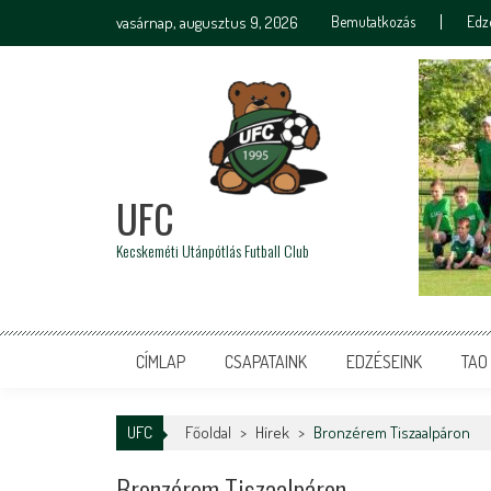
vasárnap, augusztus 9, 2026
Bemutatkozás
Edz
UFC
Kecskeméti Utánpótlás Futball Club
CÍMLAP
CSAPATAINK
EDZÉSEINK
TAO
UFC
Főoldal
>
Hírek
>
Bronzérem Tiszaalpáron
Bronzérem Tiszaalpáron