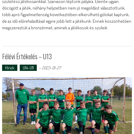
születésű játékosainkkal, Szarvason léptünk pályára. Eleinte ugyan
döcögött a játék, néhány helyzetben nem jó megoldást választottunk,
több apró figyelmetlenség következtében elkerülhető gólokat kaptunk,
de az idő előrehaladtával egyre jobb lett a játékunk. Ennek köszönhetően
megszereztük a bronzérmet, aminek a játékosok és szüleik
Félévi Értékelés – U13
Hírek
U14-U11
-
2023-01-27