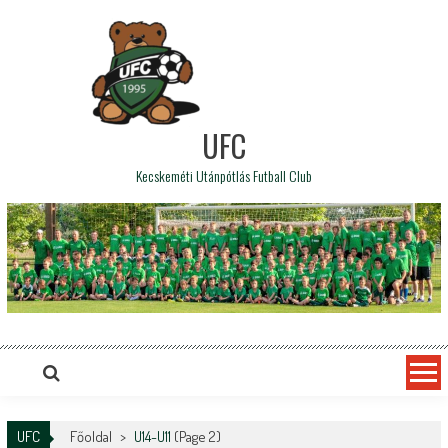
UFC
Kecskeméti Utánpótlás Futball Club
UFC
Főoldal
>
U14-U11
(Page 2)