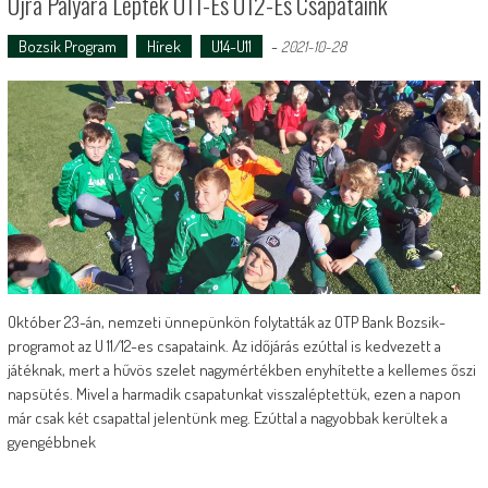
Újra Pályára Léptek U11-Es U12-Es Csapataink
Bozsik Program
Hírek
U14-U11
-
2021-10-28
Október 23-án, nemzeti ünnepünkön folytatták az OTP Bank Bozsik-
programot az U 11/12-es csapataink. Az időjárás ezúttal is kedvezett a
játéknak, mert a hűvös szelet nagymértékben enyhítette a kellemes őszi
napsütés. Mivel a harmadik csapatunkat visszaléptettük, ezen a napon
már csak két csapattal jelentünk meg. Ezúttal a nagyobbak kerültek a
gyengébbnek