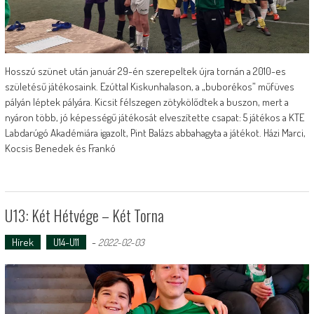
Hosszú szünet után január 29-én szerepeltek újra tornán a 2010-es
születésű játékosaink. Ezúttal Kiskunhalason, a „buborékos” műfüves
pályán léptek pályára. Kicsit félszegen zötykölődtek a buszon, mert a
nyáron több, jó képességű játékosát elveszítette csapat: 5 játékos a KTE
Labdarúgó Akadémiára igazolt, Pint Balázs abbahagyta a játékot. Házi Marci,
Kocsis Benedek és Frankó
U13: Két Hétvége – Két Torna
Hírek
U14-U11
-
2022-02-03