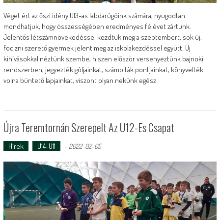
Véget ért az őszi idény U13-as labdarúgóink számára, nyugodtan
mondhatjuk, hogy összességében eredményes félévet zártunk.
Jelentős létszámnövekedéssel kezdtük meg a szeptembert, sok új,
focizni szerető gyermek jelent meg az iskolakezdéssel együtt. Új
kihívásokkal néztünk szembe, hiszen először versenyeztünk bajnoki
rendszerben, jegyezték góljainkat, számolták pontjainkat, könyvelték
volna büntető lapjainkat, viszont olyan nekünk egész
Újra Teremtornán Szerepelt Az U12-Es Csapat
Hírek
U14-U11
-
2022-02-05