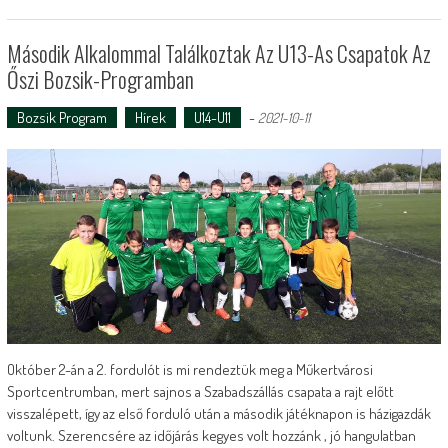
Második Alkalommal Találkoztak Az U13-As Csapatok Az
Őszi Bozsik-Programban
Bozsik Program
Hírek
U14-U11
-
2021-10-11
Október 2-án a 2. fordulót is mi rendeztük meg a Műkertvárosi
Sportcentrumban, mert sajnos a Szabadszállás csapata a rajt előtt
visszalépett, így az első forduló után a második játéknapon is házigazdák
voltunk. Szerencsére az időjárás kegyes volt hozzánk , jó hangulatban