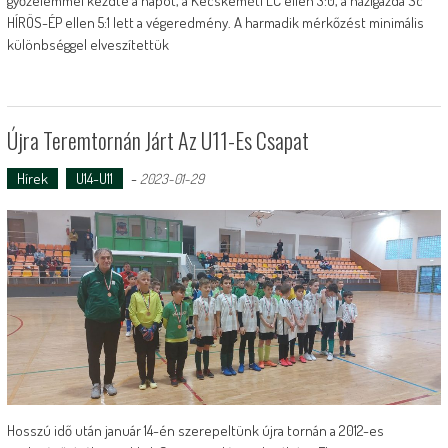
győzelemmel kezdte a napot, a Kecskeméti LC ellen 3:0, a házigazda Sc
HÍRÖS-ÉP ellen 5:1 lett a végeredmény. A harmadik mérkőzést minimális
különbséggel elveszítettük
Újra Teremtornán Járt Az U11-Es Csapat
Hírek
U14-U11
-
2023-01-29
Hosszú idő után január 14-én szerepeltünk újra tornán a 2012-es