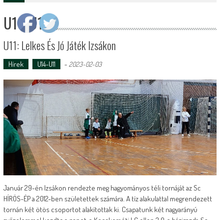
U14-U11
U11: Lelkes És Jó Játék Izsákon
Hírek
U14-U11
-
2023-02-03
Január 29-én Izsákon rendezte meg hagyományos téli tornáját az Sc
HÍRÖS-ÉP a 2012-ben születettek számára. A tíz alakulattal megrendezett
tornán két ötös csoportot alakítottak ki. Csapatunk két nagyarányú