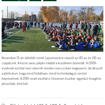
November 13-án délelőtt ismét Lajosmizsére utazott az U13-as és U12-es
csapatunk. A kissé saras pályán inkább a küzdelem dominált. A 2009-
eseknek ezúttal nem sikerült minden meccsüket megnyerni, de látszott
a játékukon, hogy mind fizikálisan, mind technikailag jó szintet
képviselnek. A 2010-esek ezúttal is hősiesen küzdve, egymást kisegítve
játszottak, első két