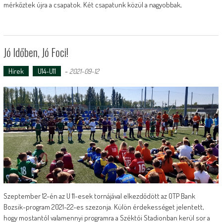
mérkőztek újra a csapatok. Két csapatunk közül a nagyobbak,
Jó Időben, Jó Foci!
Hírek
U14-U11
-
2021-09-12
Szeptember 12-én az U 11-esek tornájával elkezdődött az OTP Bank
Bozsik-program 2021-22-es szezonja. Külön érdekességet jelentett,
hogy mostantól valamennyi programra a Széktói Stadionban kerül sor a