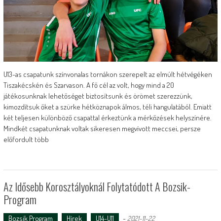
U13-as csapatunk színvonalas tornákon szerepelt az elmúlt hétvégéken
Tiszakécskén és Szarvason. A fő cél az volt, hogy mind a 20
játékosunknak lehetőséget biztosítsunk és örömet szerezzünk,
kimozdítsuk őket a szürke hétköznapok álmos, téli hangulatából. Emiatt
két teljesen különböző csapattal érkeztünk a mérkőzések helyszínére.
Mindkét csapatunknak voltak sikeresen megvívott meccsei, persze
előfordult több
Az Idősebb Korosztályoknál Folytatódott A Bozsik-
Program
Bozsik Program
Hírek
U14-U11
-
2021-11-22