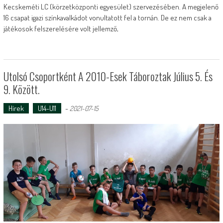
Kecskeméti LC (körzetközponti egyesület) szervezésében. A megjelenő
16 csapat igazi színkavalkádot vonultatott fel a tornán. De ez nem csak a
játékosok felszerelésére volt jellemző,
Utolsó Csoportként A 2010-Esek Táboroztak Július 5. És
9. Között.
Hírek
U14-U11
-
2021-07-15