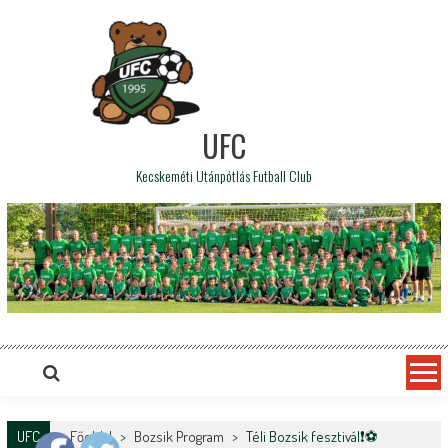
UFC
Kecskeméti Utánpótlás Futball Club
UFC
Főoldal
>
Bozsik Program
>
Téli Bozsik fesztivál❗️⚽️