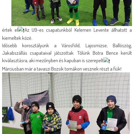
értek el
Az U9-es csapatunkból Kelemen Levente állhatott a
kiemeltek közé.
Idősebb korosztályunk a Városföld, Lajosmizse, Ballószög,
Jakabszállás csapataival játszottak. Tőlünk Botra Bence került
kiválasztásra, aki mezőnyben és kapuban is szerepelt
Márciusban már a tavaszi Bozsik tornákon vesznek részt a fiúk!