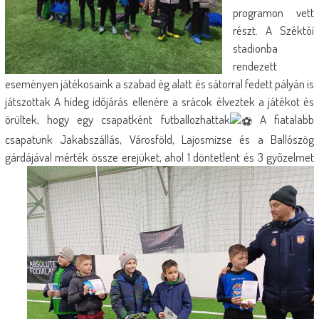
programon vett
részt. A Széktói
stadionba
rendezett
eseményen játékosaink a szabad ég alatt és sátorral fedett pályán is
játszottak A hideg időjárás ellenére a srácok élveztek a játékot és
örültek, hogy egy csapatként futballozhattak
A fiatalabb
csapatunk Jakabszállás, Városföld, Lajosmizse és a Ballószög
gárdájával mé
rték össze erejüket, ahol 1 döntetlent és 3 győzelmet