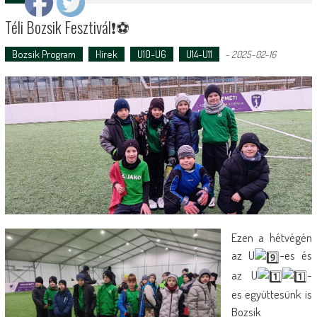
Téli Bozsik Fesztivál❗️⚽️
Bozsik Program
Hírek
U10-U6
U14-U11
-
2025-02-16
Ezen a hétvégén
az U
-es és
az U
-
es együttesünk is
Bozsik