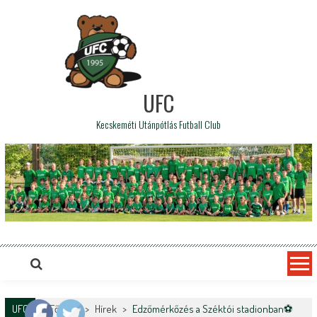
UFC
Kecskeméti Utánpótlás Futball Club
UFC
Főoldal
>
Hírek
>
Edzőmérkőzés a Széktói stadionban⚽️