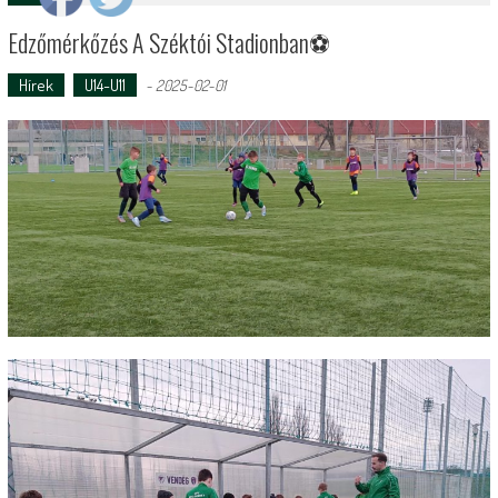
Edzőmérkőzés A Széktói Stadionban⚽️
Hírek
U14-U11
-
2025-02-01