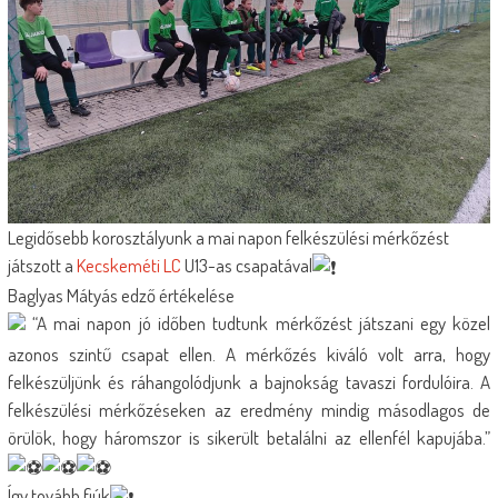
Legidősebb korosztályunk a mai napon felkészülési mérkőzést
játszott a
Kecskeméti LC
U13-as csapatával
Baglyas Mátyás edző értékelése
“A mai napon jó időben tudtunk mérkőzést játszani egy közel
azonos szintű csapat ellen. A mérkőzés kiváló volt arra, hogy
felkészüljünk és ráhangolódjunk a bajnokság tavaszi fordulóira. A
felkészülési mérkőzéseken az eredmény mindig másodlagos de
örülök, hogy háromszor is sikerült betalálni az ellenfél kapujába.”
Így tovább fiúk