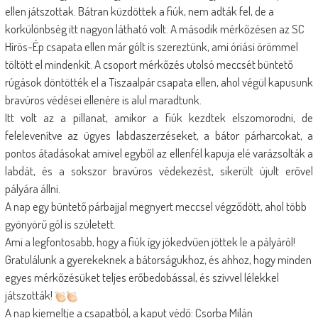
ellen játszottak. Bátran küzdöttek a fiúk, nem adták fel, de a
korkülönbség itt nagyon látható volt. A második mérkőzésen az SC
Hírös-Ép csapata ellen már gólt is szereztünk, ami óriási örömmel
töltött el mindenkit. A csoport mérkőzés utolsó meccsét büntető
rúgások döntötték el a Tiszaalpár csapata ellen, ahol végül kapusunk
bravúros védései ellenére is alul maradtunk.
Itt volt az a pillanat, amikor a fiúk kezdtek elszomorodni, de
felelevenítve az ügyes labdaszerzéseket, a bátor párharcokat, a
pontos átadásokat amivel egyből az ellenfél kapuja elé varázsolták a
labdát, és a sokszor bravúros védekezést, sikerült újult erővel
pályára állni.
A nap egy büntető párbajjal megnyert meccsel végződött, ahol több
gyönyörű gól is született.
Ami a legfontosabb, hogy a fiúk így jókedvűen jöttek le a pályáról!
Gratulálunk a gyerekeknek a bátorságukhoz, és ahhoz, hogy minden
egyes mérkőzésüket teljes erőbedobással, és szívvel lélekkel
játszották!
A nap kiemeltje a csapatból, a kaput védő: Csorba Milán