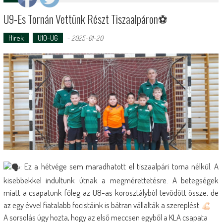
U9-Es Tornán Vettünk Részt Tiszaalpáron⚽️
Hírek
U10-U6
-
2025-01-20
: Ez a hétvége sem maradhatott el tiszaalpári torna nélkül. A
kisebbekkel indultunk útnak a megmérettetésre. A betegségek
miatt a csapatunk főleg az U8-as korosztályból tevődött össze, de
az egy évvel fiatalabb focistáink is bátran vállalták a szereplést.
A sorsolás úgy hozta, hogy az első meccsen egyből a KLA csapata