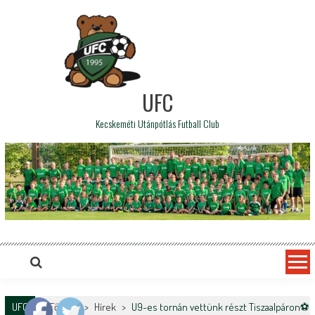
UFC
Kecskeméti Utánpótlás Futball Club
UFC
Főoldal
>
Hírek
>
U9-es tornán vettünk részt Tiszaalpáron⚽️