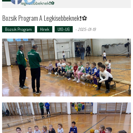
legkisebbeknek❗️⚽️
Bozsik Program A Legkisebbeknek❗️⚽️
Bozsik Program
Hírek
U10-U6
-
2025-01-19