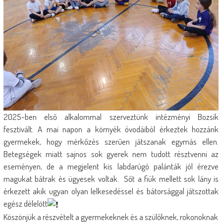
2025-ben első alkalommal szerveztünk intézményi Bozsik
fesztivált. A mai napon a környék óvodáiból érkeztek hozzánk
gyermekek, hogy mérkőzés szerűen játszanak egymás ellen.
Betegségek miatt sajnos sok gyerek nem tudott résztvenni az
eseményen, de a megjelent kis labdarúgó palánták jól érezve
magukat bátrak és ügyesek voltak.
Sőt a fiúk mellett sok lány is
érkezett akik ugyan olyan lelkesedéssel és bátorsággal játszottak
egész délelött
Köszönjük a részvételt a gyermekeknek és a szülőknek, rokonoknak