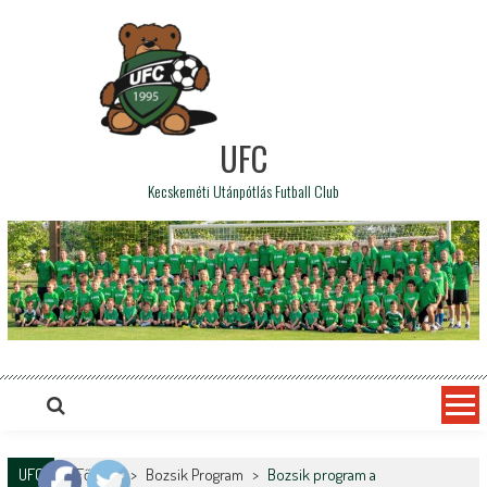
UFC
Kecskeméti Utánpótlás Futball Club
UFC
Főoldal
>
Bozsik Program
>
Bozsik program a