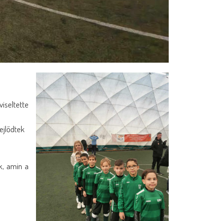
iseltette
ejlődtek
k, amin a