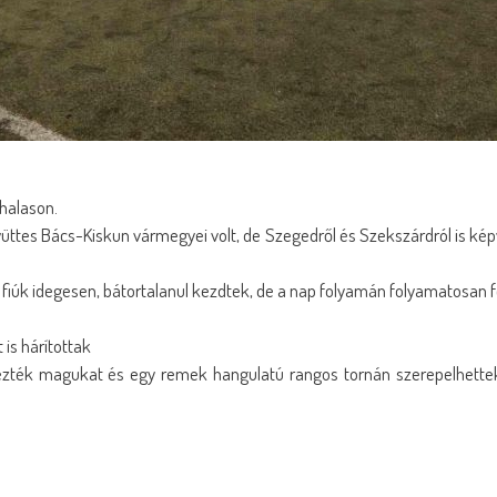
halason.
üttes Bács-Kiskun vármegyei volt, de Szegedről és Szekszárdról is képv
iúk idegesen, bátortalanul kezdtek, de a nap folyamán folyamatosan f
is hárítottak
rezték magukat és egy remek hangulatú rangos tornán szerepelhette