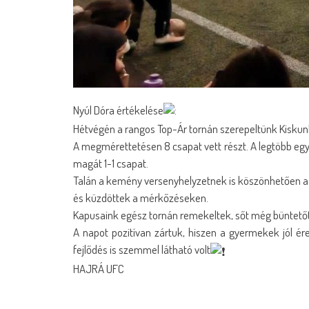
Nyúl Dóra értékelése
:
Hétvégén a rangos Top-Ár tornán szerepeltünk Kiskun
A megmérettetésen 8 csapat vett részt. A legtöbb egy
magát 1-1 csapat.
Talán a kemény versenyhelyzetnek is köszönhetően a f
és küzdöttek a mérkőzéseken.
Kapusaink egész tornán remekeltek, sőt még büntetőt 
A napot pozitívan zártuk, hiszen a gyermekek jól é
fejlődés is szemmel látható volt
HAJRÁ UFC