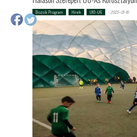
Bozsik Program
Hírek
U10-U6
-
2025-01-16