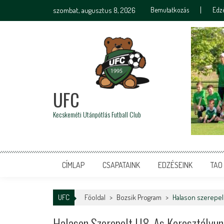
szombat, augusztus 8, 2026
Bemutatkozás
Edz
UFC
Kecskeméti Utánpótlás Futball Club
CÍMLAP
CSAPATAINK
EDZÉSEINK
TAO
UFC
Főoldal
>
Bozsik Program
>
Halason szerepel
Halason Szerepelt U8-As Korosztályun