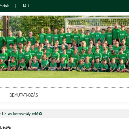
éseink
TAO
BEMUTATKOZÁS
t U8-as korosztályunk❗️⚽️
k❗️⚽️