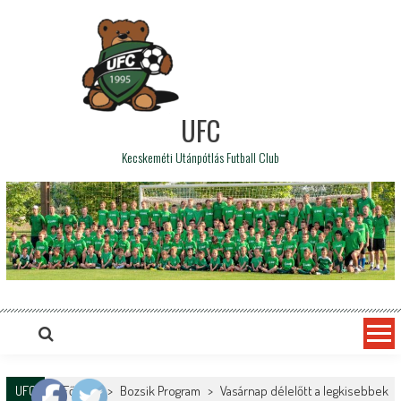
UFC
Kecskeméti Utánpótlás Futball Club
UFC
Főoldal
>
Bozsik Program
>
Vasárnap délelőtt a legkisebbek