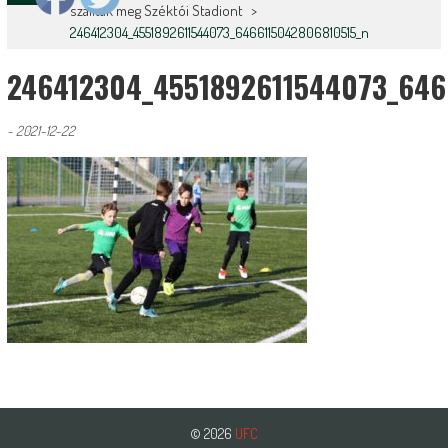
szállták meg Széktói Stadiont
>
246412304_4551892611544073_6466115042806810515_n
246412304_4551892611544073_646
-
2021-12-22
© 2026
UFC